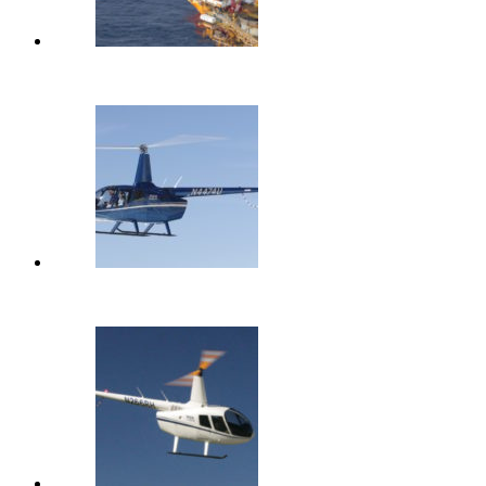
Bell Helicopter показал новый вертолет
Налёт Robinson R66 Turbine превысил 1 миллион часов