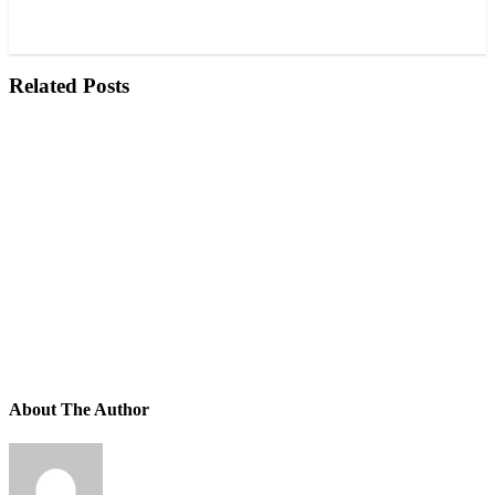
Читайте также
Robinson R66 сертифицирован в
России
Related Posts
Прорезиненные баки для Robinson R22
Тяжелые выходят из игры
В Россию поставлен первый вертолет Robinson R66 с
автопилотом
About The Author