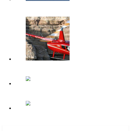
Вертолет Robinson R66 получил сертификат FAA
Robinson-турбо: идеальный момент для R66
Вертолет Robinson R66 сертифицирован в России
Robinson Helicopter до конца 2013 года поставит в…