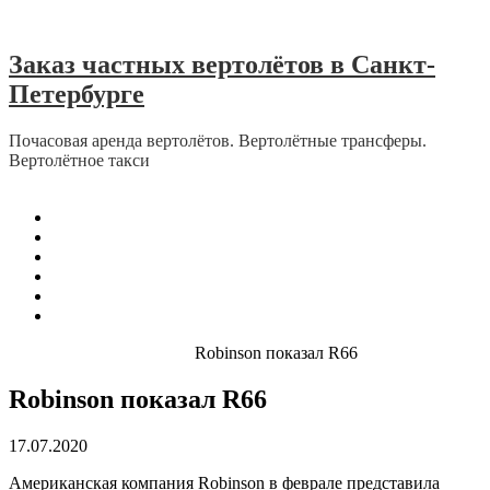
Skip to content
Заказ частных вертолётов в Санкт-
Петербурге
Почасовая аренда вертолётов. Вертолётные трансферы.
Вертолётное такси
Menu
Главная
О Нас
Отзывы
Отзывы об эвакуации в период пандемии
Контакты
Карта сайта
Home
Robinson Helicopter
Robinson показал R66
Robinson показал R66
17.07.2020
Американская компания Robinson в феврале представила