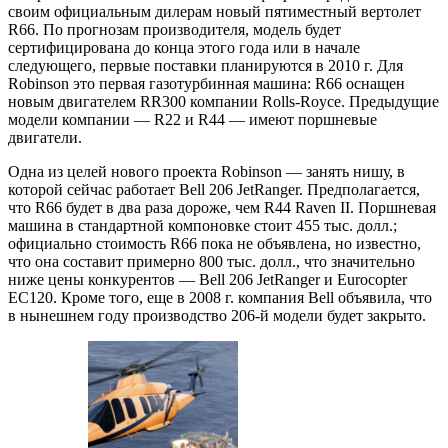
своим официальным дилерам новый пятиместный вертолет
R66. По прогнозам производителя, модель будет
сертифицирована до конца этого года или в начале
следующего, первые поставки планируются в 2010 г. Для
Robinson это первая газотурбинная машина: R66 оснащен
новым двигателем RR300 компании Rolls-Royce. Предыдущие
модели компании — R22 и R44 — имеют
поршневые
двигатели.
Одна из целей нового проекта Robinson — занять нишу, в
которой сейчас работает Bell 206 JetRanger. Предполагается,
что R66 будет в два раза дороже, чем R44 Raven II. Поршневая
машина в стандартной компоновке стоит 455 тыс. долл.;
официально стоимость R66 пока не объявлена, но известно,
что она составит примерно 800 тыс. долл., что значительно
ниже цены конкурентов — Bell 206 JetRanger и Eurocopter
EC120. Кроме того, еще в 2008 г. компания Bell объявила, что
в нынешнем году производство 206-й модели будет закрыто.