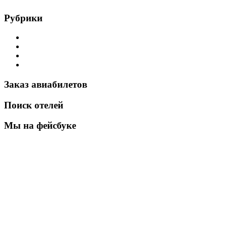
Рубрики
Airbus Helicopters
Bell Helicopter
Robinson Helicopter
Новости
Заказ авиабилетов
Поиск отелей
Мы на фейсбуке