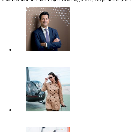
"Россия демонстрирует хороший спрос на частные и…
Низкий спрос и высокие платежи больно ударили по…