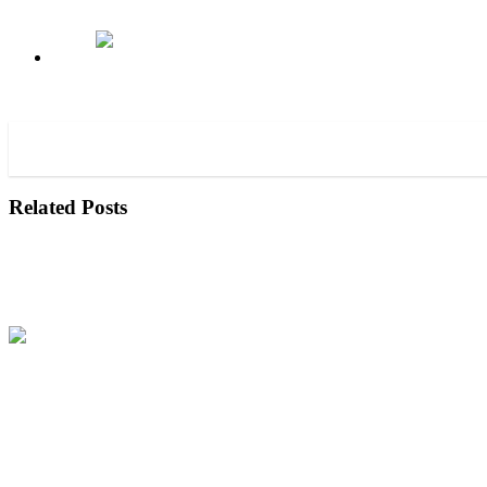
В Омск поставили учебные вертолеты AS350 В2
Airbus Helicopters поставил первые вертолеты EC175
Читайте также
В 2011 году Robinson Helicopter выпустил
Related Posts
Новый счетчик позволит продлить налет вертолетов R22
Robinson показал R66
FAA сертифицировала двухместную версию вертолета R44