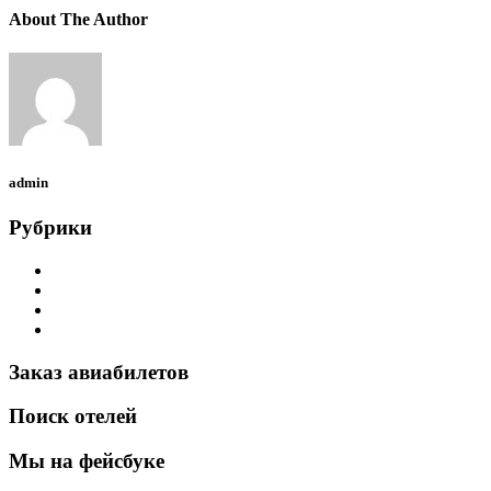
About The Author
admin
Рубрики
Airbus Helicopters
Bell Helicopter
Robinson Helicopter
Новости
Заказ авиабилетов
Поиск отелей
Мы на фейсбуке