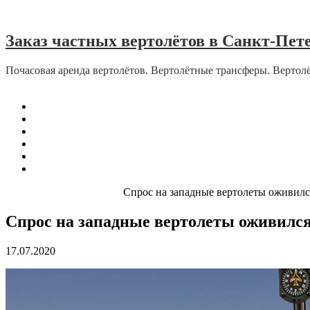
Skip to content
Заказ частных вертолётов в Санкт-Пет
Почасовая аренда вертолётов. Вертолётные трансферы. Вертол
Menu
Главная
О Нас
Отзывы
Отзывы об эвакуации в период пандемии
Контакты
Карта сайта
Home
Robinson Helicopter
Спрос на западные вертолеты оживилс
Спрос на западные вертолеты оживилс
17.07.2020