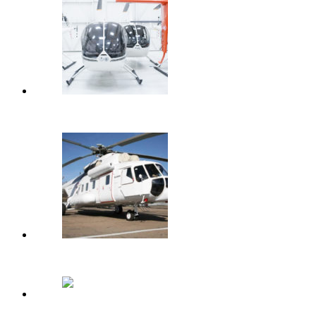
Про отмену НДС и ежегодное повышение цен на…
"Вертолеты России" сократили долю на мировом рынке 