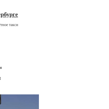
ербурге
ётное такси
я
я